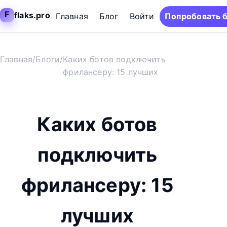
F
flaks.pro
Главная
Блог
Войти
Попробовать 
Главная
/
Блоги
/
Каких ботов подключить
фрилансеру: 15 лучших
Каких ботов
подключить
фрилансеру: 15
лучших