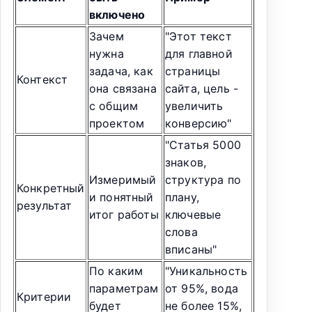
включено
Зачем
"Этот текст
нужна
для главной
задача, как
страницы
Контекст
она связана
сайта, цель -
с общим
увеличить
проектом
конверсию"
"Статья 5000
знаков,
Измеримый
структура по
Конкретный
и понятный
плану,
результат
итог работы
ключевые
слова
вписаны"
По каким
"Уникальность
параметрам
от 95%, вода
Критерии
будет
не более 15%,