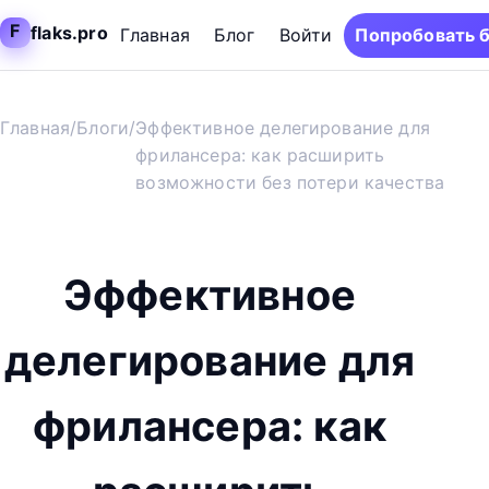
F
flaks.pro
Главная
Блог
Войти
Попробовать 
Главная
/
Блоги
/
Эффективное делегирование для
фрилансера: как расширить
возможности без потери качества
Эффективное
делегирование для
фрилансера: как