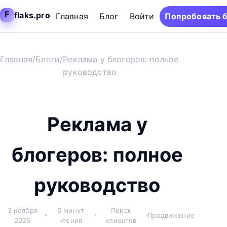
F
flaks.pro
Главная
Блог
Войти
Попробовать 
Главная
/
Блоги
/
Реклама у блогеров: полное
руководство
Реклама у
блогеров: полное
руководство
3 ноября
6 минут
Поиск
Продвижение
2025
чтения
клиентов