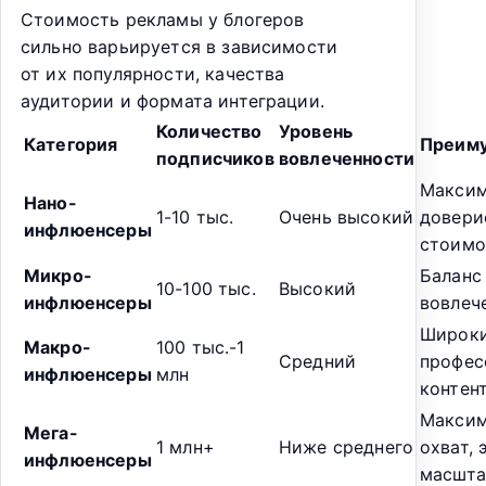
Стоимость рекламы у блогеров
сильно варьируется в зависимости
от их популярности, качества
аудитории и формата интеграции.
Количество
Уровень
Категория
Преим
подписчиков
вовлеченности
Максим
Нано-
1-10 тыс.
Очень высокий
довери
инфлюенсеры
стоимо
Микро-
Баланс
10-100 тыс.
Высокий
инфлюенсеры
вовлеч
Широки
Макро-
100 тыс.-1
Средний
профес
инфлюенсеры
млн
контен
Макси
Мега-
1 млн+
Ниже среднего
охват, 
инфлюенсеры
масшта