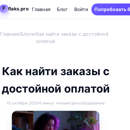
F
flaks.pro
Главная
Блог
Войти
Попробовать 
Главная
/
Блоги
/
Как найти заказы с достойной
оплатой
Как найти заказы с
достойной оплатой
15 октября 2025
6 минут чтения
Ценообразование