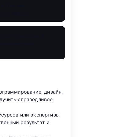
я. Это как
ого базара.
 это «упаковка» и
мативнее ваша
ограммирование, дизайн,
олучить справедливое
ресурсов или экспертизы
твенный результат и