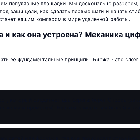
рим популярные площадки. Мы досконально разберем, 
од ваши цели, как сделать первые шаги и начать ста
станет вашим компасом в мире удаленной работы.
са и как она устроена? Механика ци
мать ее фундаментальные принципы. Биржа - это слож
ст, который соединяет два берега: берег Спроса (зак
авыками и временем). Без этого моста им было бы кр
ых сетей или форумов, где все происходит стихийно,