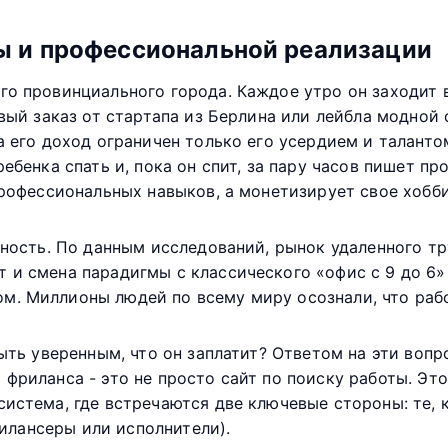
ды и профессиональной реализации
о провинциального города. Каждое утро он заходит в
овый заказ от стартапа из Берлина или лейбла модной
а его доход ограничен только его усердием и таланто
ебенка спать и, пока он спит, за пару часов пишет п
профессиональных навыков, а монетизирует свое хобб
ьность. По данным исследований, рынок удаленного тр
и смена парадигмы с классического «офис с 9 до 6» н
м. Миллионы людей по всему миру осознали, что раб
быть уверенным, что он заплатит? Ответом на эти воп
 фриланса - это не просто сайт по поиску работы. Это
истема, где встречаются две ключевые стороны: те, 
рилансеры или исполнители).