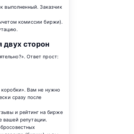
ак выполненный. Заказчик
ычетом комиссии биржи).
утацию.
 двух сторон
тельно?». Ответ прост:
 коробки». Вам не нужно
ески сразу после
тзывы и рейтинг на бирже
е вашей репутации.
обросовестных