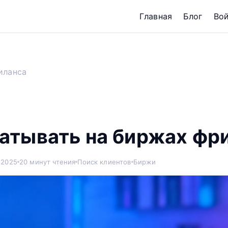
Главная
Блог
Во
иланса
батывать на биржах фр
 2025
20 минут чтения
Поиск клиентов
Биржи