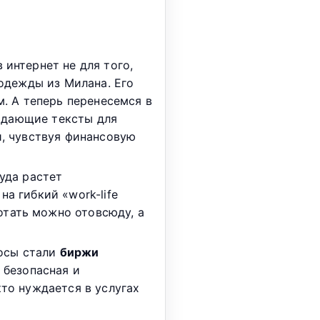
 интернет не для того,
 одежды из Милана. Его
м. А теперь перенесемся в
родающие тексты для
и, чувствуя финансовую
уда растет
а гибкий «work-life
отать можно отовсюду, а
росы стали
биржи
 безопасная и
кто нуждается в услугах