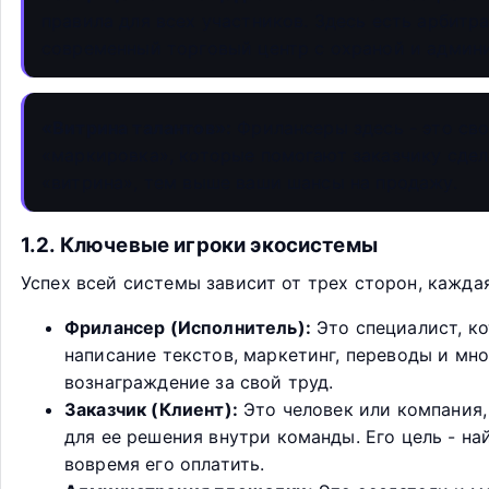
правила для всех участников. Здесь есть арбитр
современный торговый центр с охраной и админи
«Витрина талантов»:
Фрилансеры здесь - это свое
«маркировка», которые помогают заказчику сдел
«витрина», тем выше ваши шансы на продажу.
1.2. Ключевые игроки экосистемы
Успех всей системы зависит от трех сторон, кажда
Фрилансер (Исполнитель):
Это специалист, к
написание текстов, маркетинг, переводы и мно
вознаграждение за свой труд.
Заказчик (Клиент):
Это человек или компания, 
для ее решения внутри команды. Его цель - н
вовремя его оплатить.