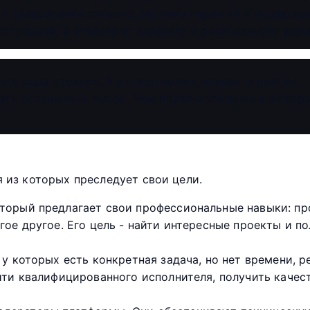
аж (разрешение споров), система гарантий и модераци
страцией, в отличие от шумного и рискованного уличн
го рода «товар». А их портфолио, отзывы и рейтинг -
ать осознанный выбор. Чем привлекательнее и инфор
я из которых преследует свои цели.
оторый предлагает свои профессиональные навыки: пр
гое другое. Его цель - найти интересные проекты и п
у которых есть конкретная задача, но нет времени, 
айти квалифицированного исполнителя, получить качес