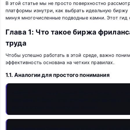
В этой статье мы не просто поверхностно рассмот
платформы изнутри, как выбрать идеальную биржу п
минуя многочисленные подводные камни. Этот гид 
Глава 1: Что такое биржа фрилан
труда
Чтобы успешно работать в этой среде, важно пони
эффективность основана на четких правилах.
1.1. Аналогии для простого понимания
«Мост»:
Это самый точный образ. Биржа - это мо
задачами) и берег Предложения (фрилансеры с н
друга в огромном цифровом океане.
«Защищенная площадка»:
В отличие от социальн