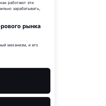
как работают эти
бильно зарабатывать,
фрового рынка
ный механизм, и его
азчики с проектами и
айне сложно найти друг
 биржа устанавливает