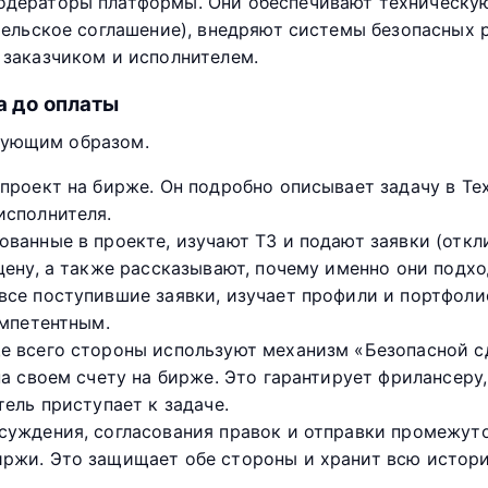
одераторы платформы. Они обеспечивают техническу
тельское соглашение), внедряют системы безопасных 
 заказчиком и исполнителем.
а до оплаты
дующим образом.
проект на бирже. Он подробно описывает задачу в Те
исполнителя.
ванные в проекте, изучают ТЗ и подают заявки (откли
цену, а также рассказывают, почему именно они подхо
все поступившие заявки, изучает профили и портфоли
омпетентным.
 всего стороны используют механизм «Безопасной сде
а своем счету на бирже. Это гарантирует фрилансеру, 
ель приступает к задаче.
суждения, согласования правок и отправки промежут
ржи. Это защищает обе стороны и хранит всю истор