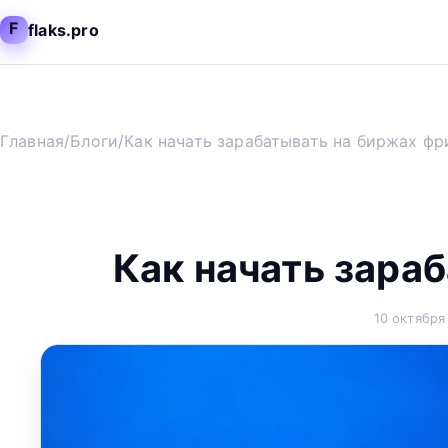
F
flaks.pro
Главная
/
Блоги
/
Как начать зарабатывать на биржах фр
Как начать зара
10 октября