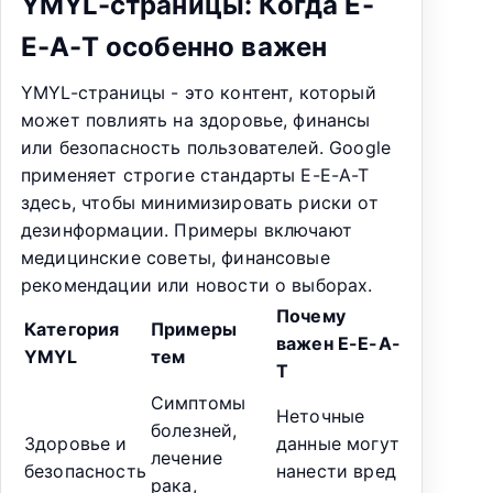
YMYL-страницы: Когда E-
E-A-T особенно важен
YMYL-страницы - это контент, который
может повлиять на здоровье, финансы
или безопасность пользователей. Google
применяет строгие стандарты E-E-A-T
здесь, чтобы минимизировать риски от
дезинформации. Примеры включают
медицинские советы, финансовые
рекомендации или новости о выборах.
Почему
Категория
Примеры
важен E-E-A-
YMYL
тем
T
Симптомы
Неточные
болезней,
Здоровье и
данные могут
лечение
безопасность
нанести вред
рака,