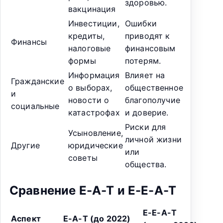
здоровью.
вакцинация
Инвестиции,
Ошибки
кредиты,
приводят к
Финансы
налоговые
финансовым
формы
потерям.
Информация
Влияет на
Гражданские
о выборах,
общественное
и
новости о
благополучие
социальные
катастрофах
и доверие.
Риски для
Усыновление,
личной жизни
Другие
юридические
или
советы
общества.
Сравнение E-A-T и E-E-A-T
E-E-A-T
Аспект
E-A-T (до 2022)