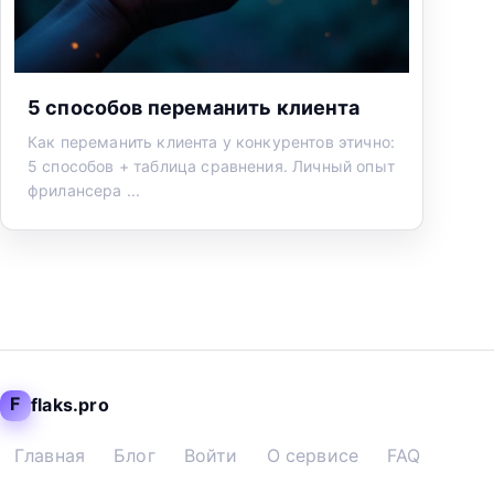
5 способов переманить клиента
Как переманить клиента у конкурентов этично:
5 способов + таблица сравнения. Личный опыт
фрилансера ...
F
flaks.pro
Главная
Блог
Войти
О сервисе
FAQ