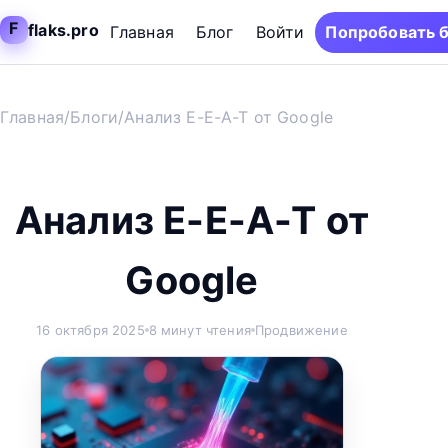
F
flaks.pro
Главная
Блог
Войти
Попробовать 
Главная
/
Блоги
/
Анализ E-E-A-T от Google
Анализ E-E-A-T от
Google
16 октября 2025
8 минут чтения
Продвижение