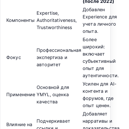
(после 2022)
Добавлен
Expertise,
Experience для
Компоненты
Authoritativeness,
учета личного
Trustworthiness
опыта.
Более
широкий:
Профессиональная
включает
Фокус
экспертиза и
субъективный
авторитет
опыт для
аутентичности.
Усилен для AI-
Основной для
контента и
Применение
YMYL, оценка
форумов, где
качества
опыт ценен.
Добавляет
Подчеркивает
нарративы и
Влияние на
ссылки и
доказательства