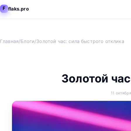
F
flaks.pro
Главная
/
Блоги
/
Золотой час: сила быстрого отклика
Золотой час
11 октябр