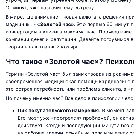
утром, за первым утренним кофе. К этому моменту 
15 минут, уже назначит ему встречу.
В мире, где внимание - новая валюта, а решения п
медицины, -
«Золотой час»
. Это первые 60 минут п
конвертации в клиента максимальна. Промедление ж
компании денег и репутации. Давайте погрузимся в
теории в ваш главный козырь.
Что такое «Золотой час»? Психол
Термин «Золотой час» был заимствован из реанимат
своевременная медицинская помощь кардинально п
это острая потребность или проблема клиента, а «
Но почему именно час? Все дело в психологии чело
Пик покупательского намерения.
В момент зап
Его мозг уже «прогрелся» проблемой, он актив
действует. Каждый последующий минута без отв
на рабочие задачи, семейные дела или ленту с