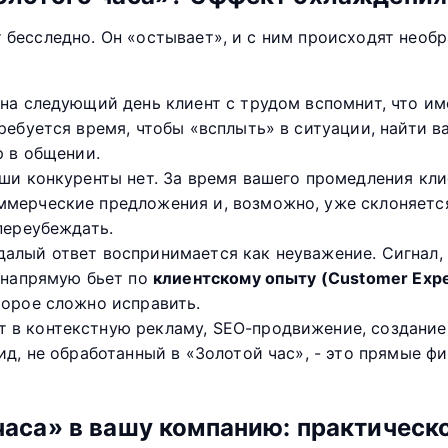
т бесследно. Он «остывает», и с ним происходят необ
на следующий день клиент с трудом вспомнит, что им
ребуется время, чтобы «всплыть» в ситуации, найти 
р в общении.
ши конкуренты нет. За время вашего промедления клие
мерческие предложения и, возможно, уже склоняется 
переубеждать.
алый ответ воспринимается как неуважение. Сигнал,
о напрямую бьет по
клиентскому опыту (Customer Expe
торое сложно исправить.
в контекстную рекламу, SEO-продвижение, создание 
ид, не обработанный в «Золотой час», - это прямые ф
часа» в вашу компанию: практическ