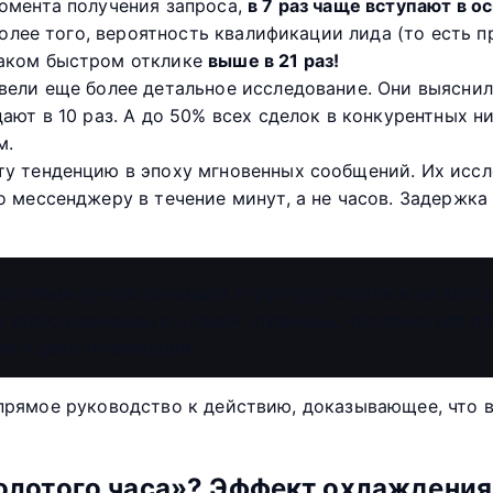
омента получения запроса,
в 7 раз чаще вступают в 
Более того, вероятность квалификации лида (то есть п
таком быстром отклике
выше в 21 раз!
ели еще более детальное исследование. Они выяснил
дают в 10 раз. А до 50% всех сделок в конкурентных 
м.
у тенденцию в эпоху мгновенных сообщений. Их иссл
 мессенджеру в течение минут, а не часов. Задержка 
истемы лучше понимали структуру статьи и ее автор
ля этого размещен в <head> страницы, что помогает 
ля и даты публикации.
 прямое руководство к действию, доказывающее, что 
Золотого часа»? Эффект охлаждения