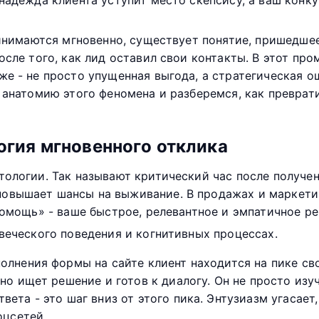
надежда клиента уступит место скепсису, а ваш конку
ринимаются мгновенно, существует понятие, пришедше
осле того, как лид оставил свои контакты. В этот пр
е - не просто упущенная выгода, а стратегическая о
 анатомию этого феномена и разберемся, как преврат
огия мгновенного отклика
ологии. Так называют критический час после получен
овышает шансы на выживание. В продажах и маркетин
помощь» - ваше быстрое, релевантное и эмпатичное р
веческого поведения и когнитивных процессах.
олнения формы на сайте клиент находится на пике св
но ищет решение и готов к диалогу. Он не просто из
ета - это шаг вниз от этого пика. Энтузиазм угасает
оцсетей.