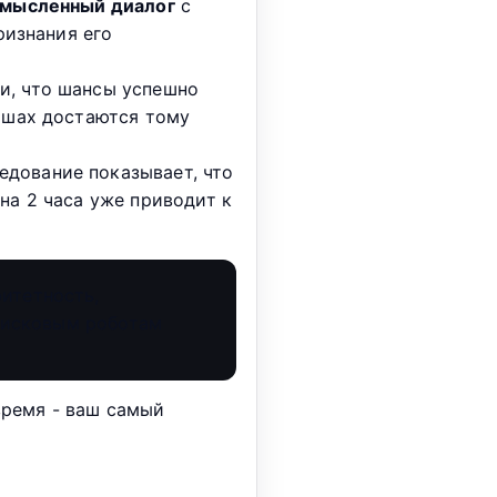
осмысленный диалог
с
ризнания его
и, что шансы успешно
нишах достаются тому
едование показывает, что
на 2 часа уже приводит к
итетность,
поисковым роботам
время - ваш самый