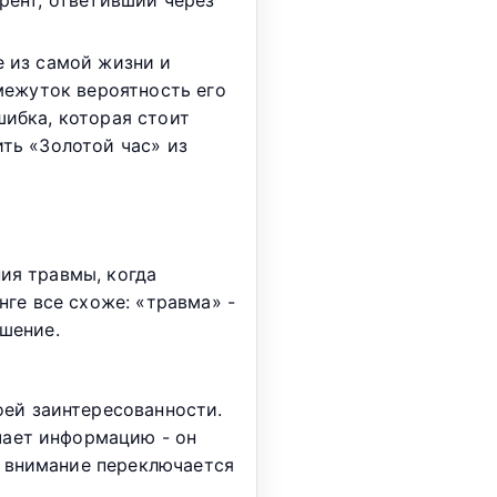
рент, ответивший через
е из самой жизни и
омежуток вероятность его
шибка, которая стоит
ить «Золотой час» из
ия травмы, когда
ге все схоже: «травма» -
ешение.
оей заинтересованности.
учает информацию - он
, внимание переключается