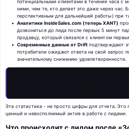
потенциальными клиентами в течение часа с м
ними, чем те, кто делает это даже через час. 
перспективным для дальнейшей работы) при 
Аналитики InsideSales.com (теперь XANT)
пров
дозвониться до лида после первых 5 минут па
продавцу, который связался с клиентом первы
Современные данные от Drift
подтверждают эт
потребители ожидают ответа на свой запрос по
значительному снижению удовлетворенности.
Микроразметка (Schema.org):
Чтобы поисковые с
используется разметка `Article`. Код JSON-LD д
точно идентифицировать контент, автора, издате
Эта статистика - не просто цифры для отчета. Это
ценный и невосполнимый актив в работе с лидами.
Что происходит с лидом после «