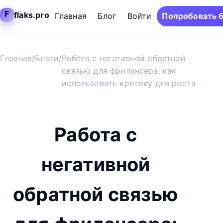
F
flaks.pro
Главная
Блог
Войти
Попробовать 
Главная
/
Блоги
/
Работа с негативной обратной
связью для фрилансера: как
использовать критику для роста
Работа с
негативной
обратной связью