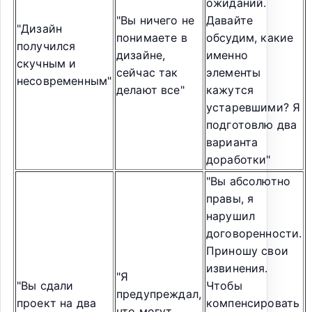
ожиданий.
"Вы ничего не
Давайте
"Дизайн
понимаете в
обсудим, какие
получился
дизайне,
именно
скучным и
сейчас так
элементы
несовременным"
делают все"
кажутся
устаревшими? Я
подготовлю два
варианта
доработки"
"Вы абсолютно
правы, я
нарушил
договоренности.
Приношу свои
извинения.
"Я
"Вы сдали
Чтобы
предупреждал,
проект на два
компенсировать
что могут