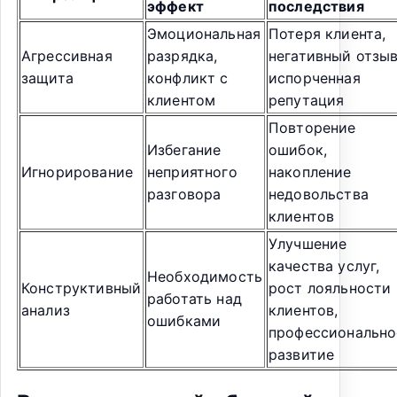
эффект
последствия
Эмоциональная
Потеря клиента,
Агрессивная
разрядка,
негативный отзыв
защита
конфликт с
испорченная
клиентом
репутация
Повторение
Избегание
ошибок,
Игнорирование
неприятного
накопление
разговора
недовольства
клиентов
Улучшение
качества услуг,
Необходимость
Конструктивный
рост лояльности
работать над
анализ
клиентов,
ошибками
профессионально
развитие