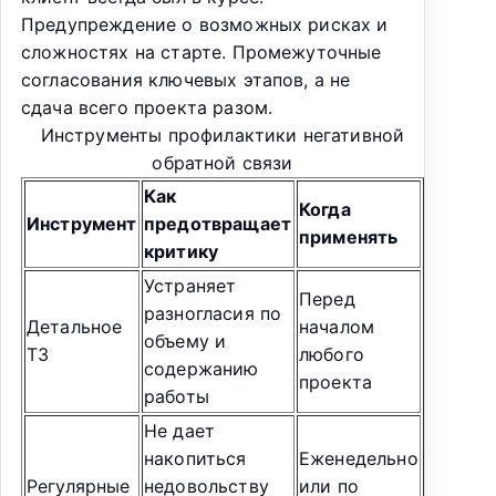
Предупреждение о возможных рисках и
сложностях на старте. Промежуточные
согласования ключевых этапов, а не
сдача всего проекта разом.
Инструменты профилактики негативной
обратной связи
Как
Когда
Инструмент
предотвращает
применять
критику
Устраняет
Перед
разногласия по
Детальное
началом
объему и
ТЗ
любого
содержанию
проекта
работы
Не дает
накопиться
Еженедельно
Регулярные
недовольству
или по